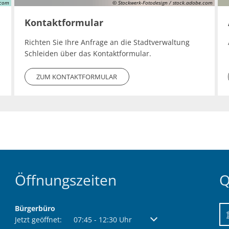
.com
© Stockwerk-Fotodesign / stock.adobe.com
Öffentliche Ausschreibungen
Friedhöfe & Ehren
Kontaktformular
AWO-Fluthilfe
Archiv
Richten Sie Ihre Anfrage an die Stadtverwaltung
Heimatpreis 2026
Satzungen
Schleiden über das Kontaktformular.
Bankverbindung/Las
ZUM KONTAKTFORMULAR
Widerspruchsverfa
Öffnungszeiten
Q
Bürgerbüro
Klicken, um weitere Öffnungs- oder Schließzeiten auszublend
Jetzt geöffnet:
07:45
-
12:30
Uhr
Von 07:45 bis 12:30 Uhr