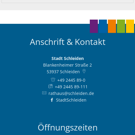
Ab
Ra
Be
Ge
Veranstaltu
Zahlen, Daten, Fakten
Ve
Bankverbindung/Lastschriftverfahren
Rü
Be
Zw
Hi
Widerspruchsverfahren
Ju
So
Soz
Anschrift & Kontakt
Stadt Schleiden
Blankenheimer Straße 2
53937
Schleiden
+49 2445 89-0
+49 2445 89-111
rathaus@schleiden.de
StadtSchleiden
Öffnungszeiten