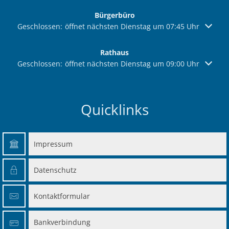
Bürgerbüro
Klicken, um weitere Öffnungs- oder Schließzeiten auszublen
Geschlossen:
öffnet nächsten Dienstag um 07:45 Uhr
Rathaus
Klicken, um weitere Öffnungs- oder Schließzeiten auszublen
Geschlossen:
öffnet nächsten Dienstag um 09:00 Uhr
Quicklinks
Impressum
Datenschutz
Kontaktformular
Bankverbindung