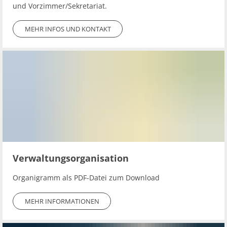
Ab
Ra
und Vorzimmer/Sekretariat.
Be
Ge
Veranstaltu
Zahlen, Daten, Fakten
Ve
Bankverbindung/Lastschriftverfahren
Rü
Be
Zw
MEHR INFOS UND KONTAKT
Hi
Widerspruchsverfahren
Ju
So
Soz
Verwaltungsorganisation
Organigramm als PDF-Datei zum Download
MEHR INFORMATIONEN