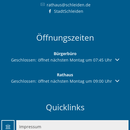
rathaus@schleiden.de
StadtSchleiden
Öffnungszeiten
Bürgerbüro
Klicken, um weitere Öffnungs- oder Schließzeiten auszuble
Geschlossen:
öffnet nächsten Montag um 07:45 Uhr
Rathaus
Klicken, um weitere Öffnungs- oder Schließzeiten auszuble
Geschlossen:
öffnet nächsten Montag um 09:00 Uhr
Quicklinks
Impressum