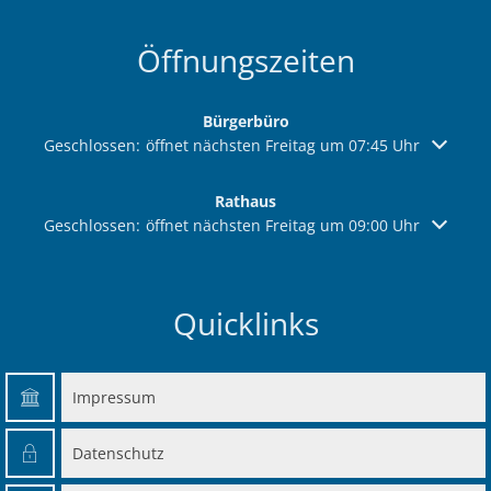
Öffnungszeiten
Bürgerbüro
Klicken, um weitere Öffnungs- oder Schließzeiten auszuble
Geschlossen:
öffnet nächsten Freitag um 07:45 Uhr
Rathaus
Klicken, um weitere Öffnungs- oder Schließzeiten auszuble
Geschlossen:
öffnet nächsten Freitag um 09:00 Uhr
Quicklinks
Impressum
Datenschutz