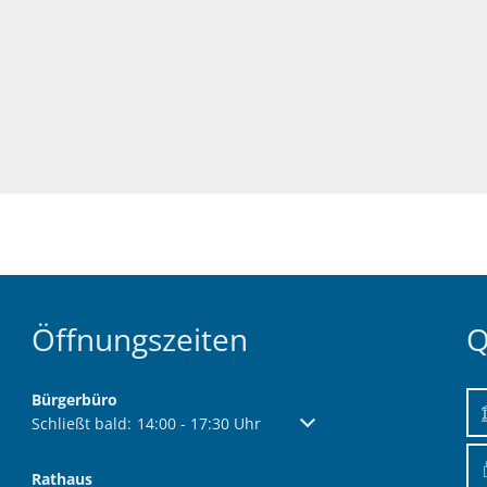
Öffnungszeiten
Q
Bürgerbüro
Klicken, um weitere Öffnungs- oder Schließzeiten auszublend
Schließt bald:
14:00
-
17:30
Uhr
Von 14:00 bis 17:30 Uhr
Rathaus