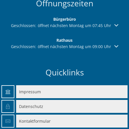
Öffnungszeiten
Bürgerbüro
Klicken, um weitere Öffnungs- oder Schließzeiten auszuble
Geschlossen:
öffnet nächsten Montag um 07:45 Uhr
Rathaus
Klicken, um weitere Öffnungs- oder Schließzeiten auszuble
Geschlossen:
öffnet nächsten Montag um 09:00 Uhr
Quicklinks
Impressum
Datenschutz
Kontaktformular