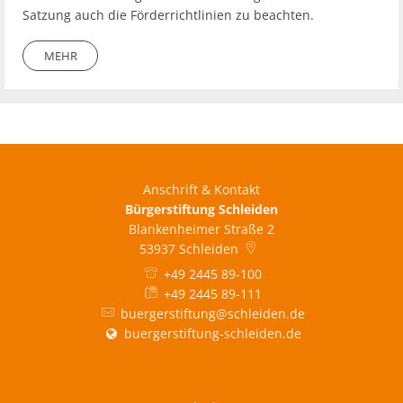
Satzung auch die Förderrichtlinien zu beachten.
MEHR
Anschrift & Kontakt
Bürgerstiftung Schleiden
Blankenheimer Straße 2
53937
Schleiden
+49 2445 89-100
+49 2445 89-111
buergerstiftung@schleiden.de
buergerstiftung-schleiden.de