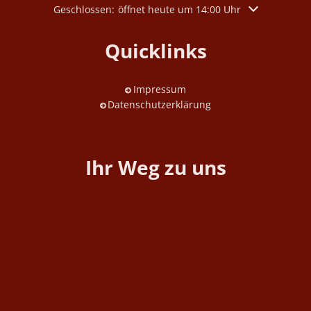
Klicken, um weitere Öffnungs- oder Schließzeiten aus
Geschlossen:
öffnet heute um 14:00 Uhr
Quicklinks
Impressum
Datenschutzerklärung
Ihr Weg zu uns