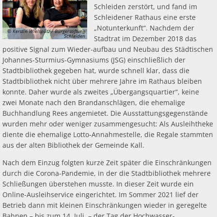
Schleiden zerstört, und fand im
Schleidener Rathaus eine erste
„Notunterkunft“. Nachdem der
© Kerstin Wielspütz / Bürgerstiftung
Schleiden
Stadtrat im Dezember 2018 das
positive Signal zum Wieder-aufbau und Neubau des Städtischen
Johannes-Sturmius-Gymnasiums (JSG) einschließlich der
Stadtbibliothek gegeben hat, wurde schnell klar, dass die
Stadtbibliothek nicht über mehrere Jahre im Rathaus bleiben
konnte. Daher wurde als zweites „Übergangsquartier“, keine
zwei Monate nach den Brandanschlägen, die ehemalige
Buchhandlung Rees angemietet. Die Ausstattungsgegenstände
wurden mehr oder weniger zusammengesucht: Als Ausleihtheke
diente die ehemalige Lotto-Annahmestelle, die Regale stammten
aus der alten Bibliothek der Gemeinde Kall.
Nach dem Einzug folgten kurze Zeit später die Einschränkungen
durch die Corona-Pandemie, in der die Stadtbibliothek mehrere
Schließungen überstehen musste. In dieser Zeit wurde ein
Online-Ausleihservice eingerichtet. Im Sommer 2021 lief der
Betrieb dann mit kleinen Einschränkungen wieder in geregelte
Bahnen – bis zum 14. Juli – der Tag der Hochwasser-