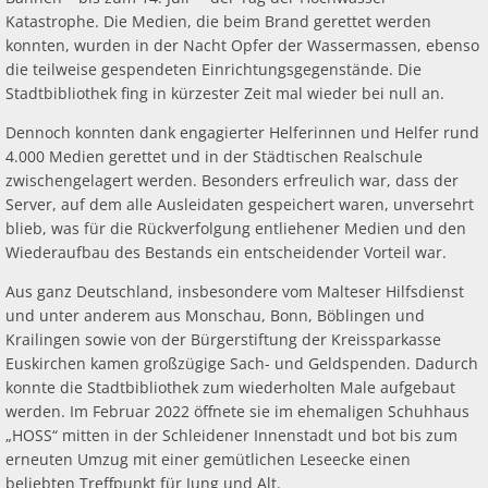
Katastrophe. Die Medien, die beim Brand gerettet werden
konnten, wurden in der Nacht Opfer der Wassermassen, ebenso
die teilweise gespendeten Einrichtungsgegenstände. Die
Stadtbibliothek fing in kürzester Zeit mal wieder bei null an.
Dennoch konnten dank engagierter Helferinnen und Helfer rund
4.000 Medien gerettet und in der Städtischen Realschule
zwischengelagert werden. Besonders erfreulich war, dass der
Server, auf dem alle Ausleidaten gespeichert waren, unversehrt
blieb, was für die Rückverfolgung entliehener Medien und den
Wiederaufbau des Bestands ein entscheidender Vorteil war.
Aus ganz Deutschland, insbesondere vom Malteser Hilfsdienst
und unter anderem aus Monschau, Bonn, Böblingen und
Krailingen sowie von der Bürgerstiftung der Kreissparkasse
Euskirchen kamen großzügige Sach- und Geldspenden. Dadurch
konnte die Stadtbibliothek zum wiederholten Male aufgebaut
werden. Im Februar 2022 öffnete sie im ehemaligen Schuhhaus
„HOSS“ mitten in der Schleidener Innenstadt und bot bis zum
erneuten Umzug mit einer gemütlichen Leseecke einen
beliebten Treffpunkt für Jung und Alt.