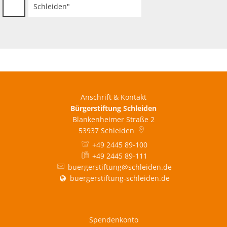
Schleiden"
Anschrift & Kontakt
Bürgerstiftung Schleiden
Blankenheimer Straße 2
53937
Schleiden
+49 2445 89-100
+49 2445 89-111
buergerstiftung@schleiden.de
buergerstiftung-schleiden.de
Spendenkonto