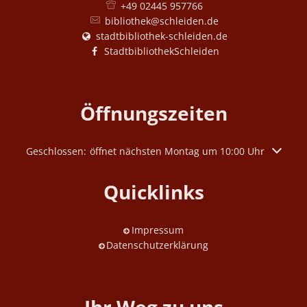
+49 02445 957766
bibliothek@schleiden.de
stadtbibliothek-schleiden.de
StadtbibliothekSchleiden
Öffnungszeiten
Klicken, um weitere Öffnungs- oder Schließzeiten auszuble
Geschlossen:
öffnet nächsten Montag um 10:00 Uhr
Quicklinks
Impressum
Datenschutzerklärung
Ihr Weg zu uns