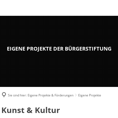
AKTUELLES
STRUKTUR
FINANZEN
EIGENE PROJEKTE & FÖRDERUNGEN
FÖRDERANTRAG
KONTAKT
EIGENE PROJEKTE DER BÜRGERSTIFTUNG
Sie sind hier:
Eigene Projekte & Förderungen
Eigene Projekte
Eigene
Kunst & Kultur