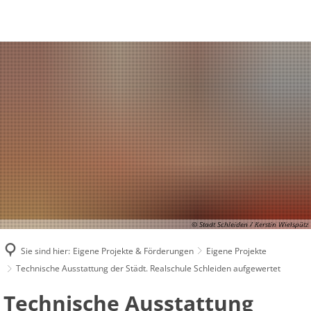
AKTUELLES
STRUKTUR
FINANZEN
EIGENE PROJEKTE & FÖRDERUNGEN
FÖRDERANTRAG
KONTAKT
© Stadt Schleiden / Kerstin Wielspütz
Sie sind hier:
Eigene Projekte & Förderungen
Eigene Projekte
Technische Ausstattung der Städt. Realschule Schleiden aufgewertet
Technische
Technische Ausstattung