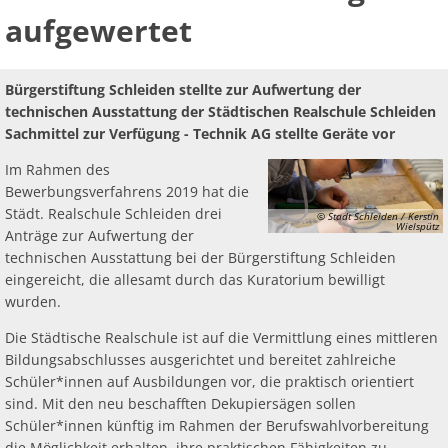
Ausstattung
aufgewertet
der
Bürgerstiftung Schleiden stellte zur Aufwertung der
Städt.
technischen Ausstattung der Städtischen Realschule Schleiden
Sachmittel zur Verfügung - Technik AG stellte Geräte vor
Realschule
Im Rahmen des
Schleiden
Bewerbungsverfahrens 2019 hat die
Städt. Realschule Schleiden drei
© Stadt Schleiden / Kerstin
Wielspütz
aufgewertet
Anträge zur Aufwertung der
technischen Ausstattung bei der Bürgerstiftung Schleiden
eingereicht, die allesamt durch das Kuratorium bewilligt
wurden.
Die Städtische Realschule ist auf die Vermittlung eines mittleren
Bildungsabschlusses ausgerichtet und bereitet zahlreiche
Schüler*innen auf Ausbildungen vor, die praktisch orientiert
sind. Mit den neu beschafften Dekupiersägen sollen
Schüler*innen künftig im Rahmen der Berufswahlvorbereitung
die Möglichkeit erhalten, ihre praktischen Fähigkeiten zu