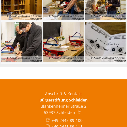
© Stadt Schleiden / Kerstin
© Stadt Schleiden / Kerstin
© Stadt Schleiden / Kerstin
Wielspütz
Wielspütz
Wielspütz
© Stadt Schleiden / Kerstin
© Stadt Schleiden / Kerstin
© Stadt Schleiden / Kerstin
Wielspütz
Wielspütz
Wielspütz
Anschrift & Kontakt
Bürgerstiftung Schleiden
Blankenheimer Straße 2
53937
Schleiden
+49 2445 89-100
+49 2445 89-111