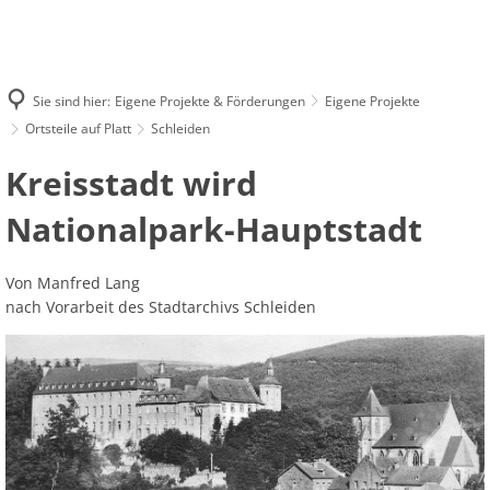
AKTUELLES
STRUKTUR
FINANZEN
EIGENE PROJEKTE & FÖRDERUNGEN
FÖRDERANTRAG
KONTAKT
Sie sind hier:
Eigene Projekte & Förderungen
Eigene Projekte
Ortsteile auf Platt
Schleiden
Schleiden
Kreisstadt wird
Nationalpark-Hauptstadt
Von Manfred Lang
nach Vorarbeit des Stadtarchivs Schleiden