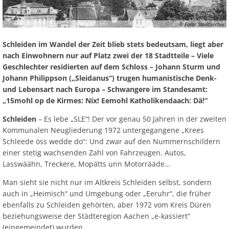
© Foto: Stadtarchiv
Schleiden im Wandel der Zeit blieb stets bedeutsam, liegt aber
nach Einwohnern nur auf Platz zwei der 18 Stadtteile – Viele
Geschlechter residierten auf dem Schloss – Johann Sturm und
Johann Philippson („Sleidanus“) trugen humanistische Denk-
und Lebensart nach Europa – Schwangere im Standesamt:
„15mohl op de Kirmes: Nix! Eemohl Katholikendaach: Dä!“
Schleiden
– Es lebe „SLE“! Der vor genau 50 Jahren in der zweiten
Kommunalen Neugliederung 1972 untergegangene „Krees
Schleede öss wedde do“: Und zwar auf den Nummernschildern
einer stetig wachsenden Zahl von Fahrzeugen. Autos,
Lasswäähn, Treckere, Mopätts unn Motorrääde…
Man sieht sie nicht nur im Altkreis Schleiden selbst, sondern
auch in „Heimisch“ und Umgebung oder „Eeruhr“, die früher
ebenfalls zu Schleiden gehörten, aber 1972 vom Kreis Düren
beziehungsweise der Städteregion Aachen „e-kassiert“
(eingemeindet) wurden.