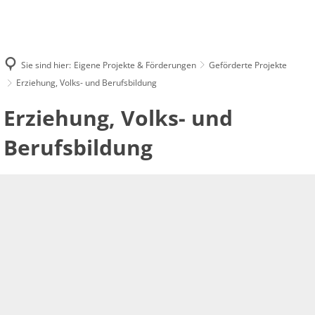
AKTUELLES
STRUKTUR
FINANZEN
EIGENE PROJEKTE & FÖRDERUNGEN
FÖRDERANTRAG
KONTAKT
Sie sind hier:
Eigene Projekte & Förderungen
Geförderte Projekte
Erziehung, Volks- und Berufsbildung
Erziehung,
Erziehung, Volks- und
Volks-
Berufsbildung
und
Berufsbildung