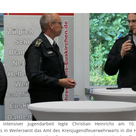
intensiver Jugendarbeit legte Christian Heinrichs am 
s in Weilerswist das Amt des Kreisjugendfeuerwehrwarts in die 