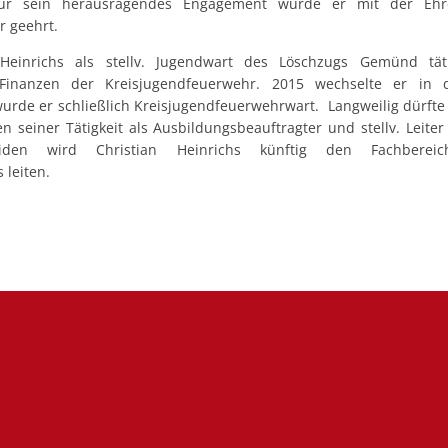
 Für sein herausragendes Engagement wurde er mit der Ehr
r geehrt.
einrichs als stellv. Jugendwart des Löschzugs Gemünd täti
 Finanzen der Kreisjugendfeuerwehr. 2015 wechselte er in d
wurde er schließlich Kreisjugendfeuerwehrwart. Langweilig dürft
 seiner Tätigkeit als Ausbildungsbeauftragter und stellv. Leiter
iden wird Christian Heinrichs künftig den Fachbereic
 leiten.