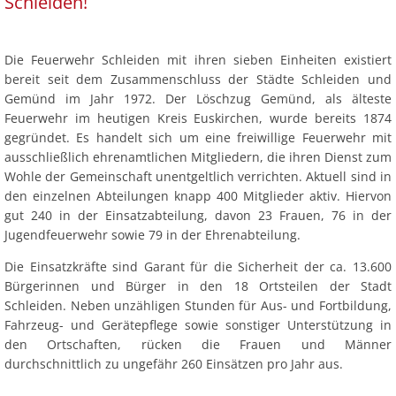
Schleiden
Schleiden!
Die Feuerwehr Schleiden mit ihren sieben Einheiten existiert
bereit seit dem Zusammenschluss der Städte Schleiden und
Gemünd im Jahr 1972. Der Löschzug Gemünd, als älteste
Feuerwehr im heutigen Kreis Euskirchen, wurde bereits 1874
gegründet. Es handelt sich um eine freiwillige Feuerwehr mit
ausschließlich ehrenamtlichen Mitgliedern, die ihren Dienst zum
Wohle der Gemeinschaft unentgeltlich verrichten. Aktuell sind in
Umbau eines
den einzelnen Abteilungen knapp 400 Mitglieder aktiv. Hiervon
Milchwagens zum
gut 240 in der Einsatzabteilung, davon 23 Frauen, 76 in der
Tankwagen für die
Feuerwehr
Jugendfeuerwehr sowie 79 in der Ehrenabteilung.
Die Einsatzkräfte sind Garant für die Sicherheit der ca. 13.600
Bürgerinnen und Bürger in den 18 Ortsteilen der Stadt
Schleiden. Neben unzähligen Stunden für Aus- und Fortbildung,
Fahrzeug- und Gerätepflege sowie sonstiger Unterstützung in
den Ortschaften, rücken die Frauen und Männer
durchschnittlich zu ungefähr 260 Einsätzen pro Jahr aus.