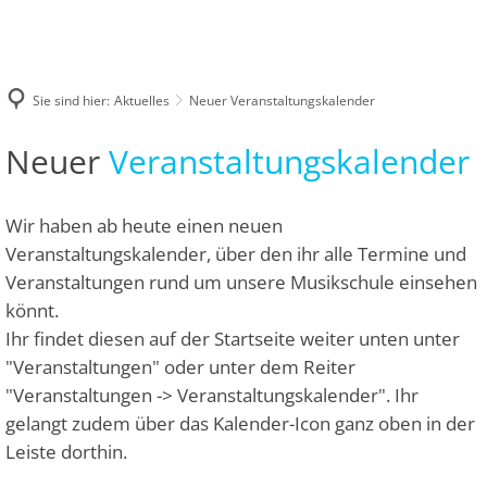
UNTERRICHTSANGEBOT
Neuer Veranstaltungskalender
Unsere Lehrkräfte
VERANSTALTUNGEN
KONTAKT
Unterrichtsfächer
Holzblasinstrumen
DATENSCHUTZHINWEIS MUSIKSCHUL-APP
Unsere neue Musikschul-App
Verwaltung
Vergangene Veranstaltungen
Cantemus a
Sie sind hier:
Aktuelles
Neuer Veranstaltungskalender
Blechblasinstrume
Standorte
Blankenheim
Stellenangebote
JeKits Konz
Veranstaltungskalender
Streichinstrument
Dahlem
Neuer
Veranstaltungskalender
Anmeldung
1. Eifeler 
Tasteninstrument
Hellenthal
Probestunde
Zupfinstrumente
Kall
Wir haben ab heute einen neuen
Abmeldung
Veranstaltungskalender, über den ihr alle Termine und
Schlagwerk
Mechernich
Schul-/Gebührenordnung
Veranstaltungen rund um unsere Musikschule einsehen
Vokalfächer
Nettersheim
könnt.
Ensembles
Ihr findet diesen auf der Startseite weiter unten unter
Schleiden
"Veranstaltungen" oder unter dem Reiter
Grundfächer
Zülpich
"Veranstaltungen -> Veranstaltungskalender". Ihr
gelangt zudem über das Kalender-Icon ganz oben in der
Leiste dorthin.