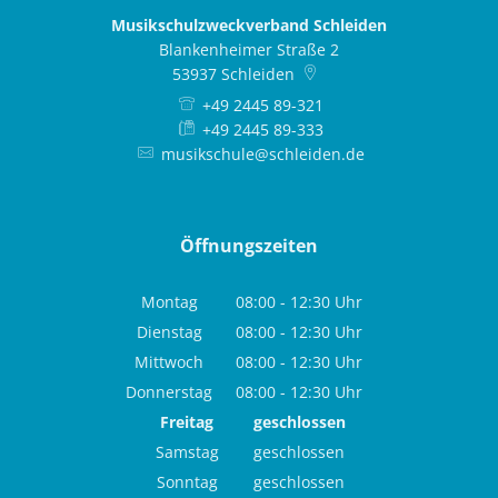
Musikschulzweckverband Schleiden
Blankenheimer Straße 2
53937
Schleiden
+49 2445 89-321
+49 2445 89-333
musikschule@schleiden.de
Öffnungszeiten
Montag
08:00
-
12:30
Uhr
Von 08:00 bis 12:30 Uhr
Dienstag
08:00
-
12:30
Uhr
Von 08:00 bis 12:30 Uhr
Mittwoch
08:00
-
12:30
Uhr
Von 08:00 bis 12:30 Uhr
Donnerstag
08:00
-
12:30
Uhr
Von 08:00 bis 12:30 Uhr
Freitag
geschlossen
Samstag
geschlossen
Sonntag
geschlossen