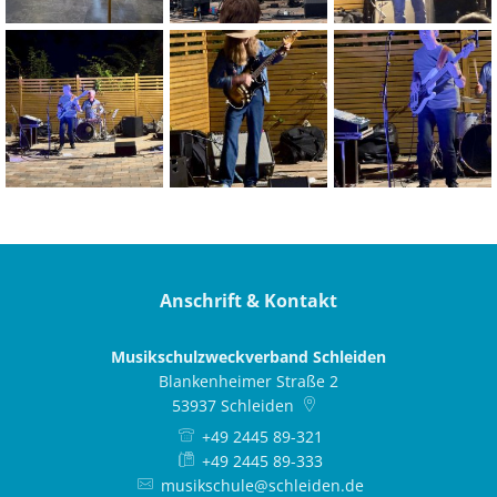
Anschrift & Kontakt
Musikschulzweckverband Schleiden
Blankenheimer Straße 2
53937
Schleiden
+49 2445 89-321
+49 2445 89-333
musikschule@schleiden.de