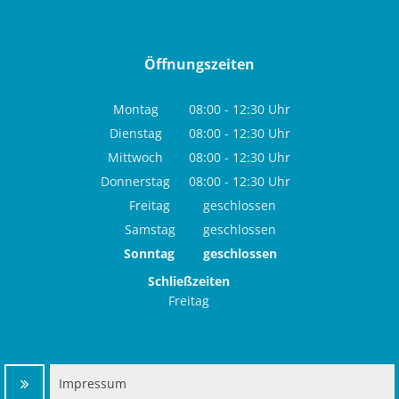
Öffnungszeiten
Montag
08:00
-
12:30
Uhr
Von 08:00 bis 12:30 Uhr
Dienstag
08:00
-
12:30
Uhr
Von 08:00 bis 12:30 Uhr
Mittwoch
08:00
-
12:30
Uhr
Von 08:00 bis 12:30 Uhr
Donnerstag
08:00
-
12:30
Uhr
Von 08:00 bis 12:30 Uhr
Freitag
geschlossen
Samstag
geschlossen
Sonntag
geschlossen
Schließzeiten
Freitag
Impressum