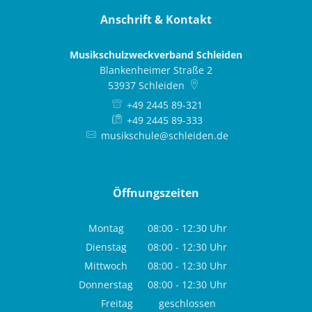
Anschrift & Kontakt
Musikschulzweckverband Schleiden
Blankenheimer Straße 2
53937
Schleiden
+49 2445 89-321
+49 2445 89-333
musikschule@schleiden.de
Öffnungszeiten
Montag
08:00
-
12:30
Uhr
Von 08:00 bis 12:30 Uhr
Dienstag
08:00
-
12:30
Uhr
Von 08:00 bis 12:30 Uhr
Mittwoch
08:00
-
12:30
Uhr
Von 08:00 bis 12:30 Uhr
Donnerstag
08:00
-
12:30
Uhr
Von 08:00 bis 12:30 Uhr
Freitag
geschlossen