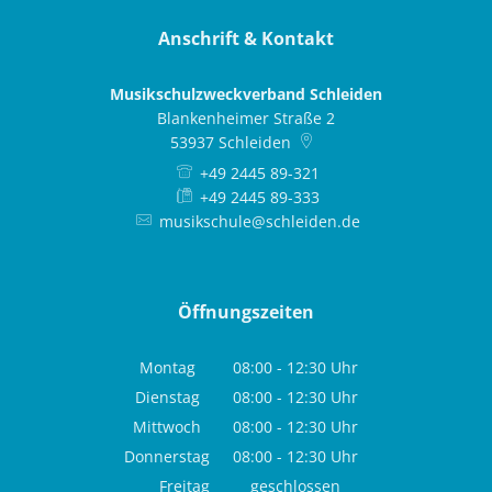
Anschrift & Kontakt
Musikschulzweckverband Schleiden
Blankenheimer Straße 2
53937
Schleiden
+49 2445 89-321
+49 2445 89-333
musikschule@schleiden.de
Öffnungszeiten
Montag
08:00
-
12:30
Uhr
Von 08:00 bis 12:30 Uhr
Dienstag
08:00
-
12:30
Uhr
Von 08:00 bis 12:30 Uhr
Mittwoch
08:00
-
12:30
Uhr
Von 08:00 bis 12:30 Uhr
Donnerstag
08:00
-
12:30
Uhr
Von 08:00 bis 12:30 Uhr
Freitag
geschlossen