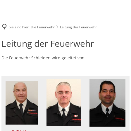
DIE FEUERWEHR
INFOS UND SERVICE
Leitung der Feuerwehr
EINSÄTZE
IMPRESSUM
Online-Archiv Florian Schleiden
Sie sind hier:
Die Feuerwehr
Leitung der Feuerwehr
Löschzug 1
Löschzug Schleiden
Löschgruppe Oberhausen
Leitung
Leitung der Feuerwehr
Löschzug 2
Löschzug Gemünd
Löschgruppe Herhahn
Löschzug 3
Löschgruppe Dreiborn
der
Die Feuerwehr Schleiden wird geleitet von
Löschgruppe Harperscheid
Feuerwehr
Löschgruppe Bronsfeld