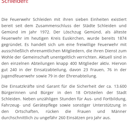
Schleiden
Schleiden!
Die Feuerwehr Schleiden mit ihren sieben Einheiten existiert
bereit seit dem Zusammenschluss der Städte Schleiden und
Gemünd im Jahr 1972. Der Löschzug Gemünd, als älteste
Feuerwehr im heutigen Kreis Euskirchen, wurde bereits 1874
gegründet. Es handelt sich um eine freiwillige Feuerwehr mit
ausschließlich ehrenamtlichen Mitgliedern, die ihren Dienst zum
Wohle der Gemeinschaft unentgeltlich verrichten. Aktuell sind in
Umbau eines
den einzelnen Abteilungen knapp 400 Mitglieder aktiv. Hiervon
Milchwagens zum
gut 240 in der Einsatzabteilung, davon 23 Frauen, 76 in der
Tankwagen für die
Feuerwehr
Jugendfeuerwehr sowie 79 in der Ehrenabteilung.
Die Einsatzkräfte sind Garant für die Sicherheit der ca. 13.600
Bürgerinnen und Bürger in den 18 Ortsteilen der Stadt
Schleiden. Neben unzähligen Stunden für Aus- und Fortbildung,
Fahrzeug- und Gerätepflege sowie sonstiger Unterstützung in
den Ortschaften, rücken die Frauen und Männer
durchschnittlich zu ungefähr 260 Einsätzen pro Jahr aus.