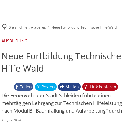
DIE FEUERWEHR
INFOS UND SERVICE
Leitung der Feuerwehr
EINSÄTZE
IMPRESSUM
Online-Archiv Florian Schleiden
Sie sind hier:
Aktuelles
Neue Fortbildung Technische Hilfe Wald
Löschzug 1
Löschzug Schleiden
Löschgruppe Oberhausen
Löschzug 2
Löschzug Gemünd
AUSBILDUNG
Löschgruppe Herhahn
Löschzug 3
Löschgruppe Dreiborn
Neue Fortbildung Technische
Löschgruppe Harperscheid
Hilfe Wald
Löschgruppe Bronsfeld
Teilen
Posten
Mailen
Link kopieren
Die Feuerwehr der Stadt Schleiden führte einen
mehrtägigen Lehrgang zur Technischen Hilfeleistung
nach Modul B „Baumfällung und Aufarbeitung“ durch
16. Juli 2024