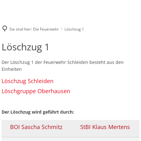
DIE FEUERWEHR
INFOS UND SERVICE
Leitung der Feuerwehr
EINSÄTZE
IMPRESSUM
Online-Archiv Florian Schleiden
Sie sind hier:
Die Feuerwehr
Löschzug 1
Löschzug 1
Löschzug Schleiden
Löschgruppe Oberhausen
Löschzug
Löschzug 1
Löschzug 2
Löschzug Gemünd
Löschgruppe Herhahn
Löschzug 3
Löschgruppe Dreiborn
1
Der Löschzug 1 der Feuerwehr Schleiden besteht aus den
Löschgruppe Harperscheid
Einheiten
Löschgruppe Bronsfeld
Löschzug Schleiden
Löschgruppe Oberhausen
Der Löschzug wird geführt durch:
BOI Sascha Schmitz
StBI Klaus Mertens