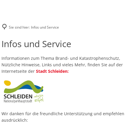
DIE FEUERWEHR
INFOS UND SERVICE
Leitung der Feuerwehr
EINSÄTZE
IMPRESSUM
Online-Archiv Florian Schleiden
Sie sind hier:
Infos und Service
Löschzug 1
Löschzug Schleiden
Löschgruppe Oberhausen
Infos
Infos und Service
Löschzug 2
Löschzug Gemünd
Löschgruppe Herhahn
Löschzug 3
Löschgruppe Dreiborn
und
Informationen zum Thema Brand- und Katastrophenschutz,
Löschgruppe Harperscheid
Nützliche Hinweise, Links und vieles Mehr, finden Sie auf der
Service
Internetseite der
Stadt Schleiden:
Löschgruppe Bronsfeld
Wir danken für die freundliche Unterstützung und empfehlen
ausdrücklich: