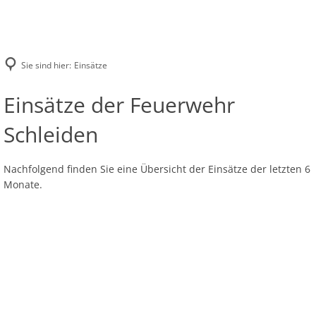
DIE FEUERWEHR
INFOS UND SERVICE
Leitung der Feuerwehr
EINSÄTZE
IMPRESSUM
Online-Archiv Florian Schleiden
Sie sind hier:
Einsätze
Löschzug 1
Löschzug Schleiden
Löschgruppe Oberhausen
Einsätze
Einsätze der Feuerwehr
Löschzug 2
Löschzug Gemünd
Löschgruppe Herhahn
Löschzug 3
Löschgruppe Dreiborn
Schleiden
Löschgruppe Harperscheid
Nachfolgend finden Sie eine Übersicht der Einsätze der letzten 6
Löschgruppe Bronsfeld
Monate.