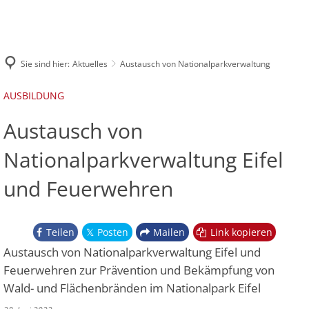
DIE FEUERWEHR
INFOS UND SERVICE
Leitung der Feuerwehr
EINSÄTZE
IMPRESSUM
Online-Archiv Florian Schleiden
Sie sind hier:
Aktuelles
Austausch von Nationalparkverwaltung
Löschzug 1
Löschzug Schleiden
Löschgruppe Oberhausen
Löschzug 2
Löschzug Gemünd
AUSBILDUNG
Löschgruppe Herhahn
Löschzug 3
Löschgruppe Dreiborn
Austausch von
Löschgruppe Harperscheid
Nationalparkverwaltung Eifel
Löschgruppe Bronsfeld
und Feuerwehren
Teilen
Posten
Mailen
Link kopieren
Austausch von Nationalparkverwaltung Eifel und
Feuerwehren zur Prävention und Bekämpfung von
Wald- und Flächenbränden im Nationalpark Eifel