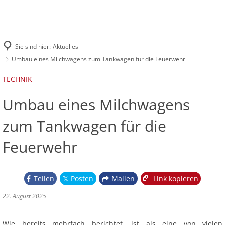
DIE FEUERWEHR
INFOS UND SERVICE
Leitung der Feuerwehr
EINSÄTZE
IMPRESSUM
Online-Archiv Florian Schleiden
Sie sind hier:
Aktuelles
Löschzug 1
Löschzug Schleiden
Umbau eines Milchwagens zum Tankwagen für die Feuerwehr
Löschgruppe Oberhausen
Löschzug 2
Löschzug Gemünd
TECHNIK
Löschgruppe Herhahn
Löschzug 3
Löschgruppe Dreiborn
Umbau eines Milchwagens
Löschgruppe Harperscheid
zum Tankwagen für die
Löschgruppe Bronsfeld
Feuerwehr
Teilen
Posten
Mailen
Link kopieren
22. August 2025
Wie bereits mehrfach berichtet, ist als eine von vielen