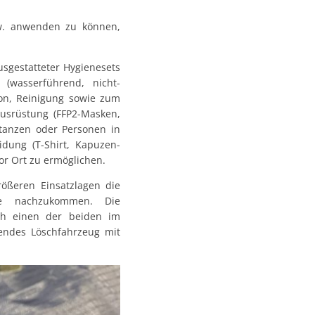
w. anwenden zu können,
usgestatteter Hygienesets
(wasserführend, nicht-
ion, Reinigung sowie zum
ausrüstung (FFP2-Masken,
stanzen oder Personen in
dung (T-Shirt, Kapuzen-
or Ort zu ermöglichen.
rößeren Einsatzlagen die
le nachzukommen. Die
rch einen der beiden im
endes Löschfahrzeug mit