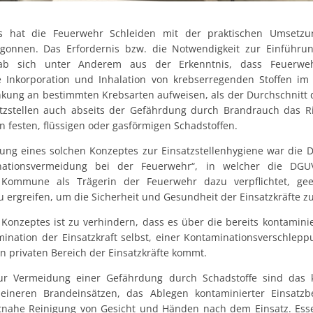
es hat die Feuerwehr Schleiden mit der praktischen Umsetzu
begonnen. Das Erfordernis bzw. die Notwendigkeit zur Einführ
gab sich unter Anderem aus der Erkenntnis, dass Feuerweh
 Inkorporation und Inhalation von krebserregenden Stoffen im
nkung an bestimmten Krebsarten aufweisen, als der Durchschnitt
tzstellen auch abseits der Gefährdung durch Brandrauch das Ri
festen, flüssigen oder gasförmigen Schadstoffen.
lung eines solchen Konzeptes zur Einsatzstellenhygiene war die
ationsvermeidung bei der Feuerwehr“, in welcher die DGUV
ie Kommune als Trägerin der Feuerwehr dazu verpflichtet, g
 ergreifen, um die Sicherheit und Gesundheit der Einsatzkräfte z
 Konzeptes ist zu verhindern, dass es über die bereits kontamini
ination der Einsatzkraft selbst, einer Kontaminationsverschlepp
n privaten Bereich der Einsatzkräfte kommt.
r Vermeidung einer Gefährdung durch Schadstoffe sind das 
eineren Brandeinsätzen, das Ablegen kontaminierter Einsatz
eitnahe Reinigung von Gesicht und Händen nach dem Einsatz. Es