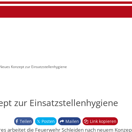
uelles
Die Feuerwehr
Infos und Service
Leitung der Feuerwehr
Online-Archiv Florian Sc
Neues Konzept zur Einsatzstellenhygiene
Löschzug 1
Löschzug Schleiden
Löschgruppe Oberhausen
Löschzug 2
Löschzug Gemünd
Löschgruppe Herhahn
Löschzug 3
Löschgruppe Dreiborn
pt zur Einsatzstellenhygiene
Löschgruppe Harperscheid
Löschgruppe Bronsfeld
Teilen
Posten
Mailen
Link kopieren
hres arbeitet die Feuerwehr Schleiden nach neuem Konzep