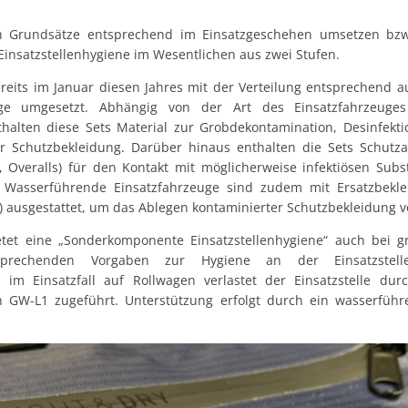
 Grundsätze entsprechend im Einsatzgeschehen umsetzen bz
Einsatzstellenhygiene im Wesentlichen aus zwei Stufen.
reits im Januar diesen Jahres mit der Verteilung entsprechend a
uge umgesetzt. Abhängig von der Art des Einsatzfahrzeuges 
halten diese Sets Material zur Grobdekontamination, Desinfekt
r Schutzbekleidung. Darüber hinaus enthalten die Sets Schutz
Overalls) für den Kontakt mit möglicherweise infektiösen Sub
Wasserführende Einsatzfahrzeuge sind zudem mit Ersatzbeklei
) ausgestattet, um das Ablegen kontaminierter Schutzbekleidung v
etet eine „Sonderkomponente Einsatzstellenhygiene“ auch bei g
tsprechenden Vorgaben zur Hygiene an der Einsatzstel
im Einsatzfall auf Rollwagen verlastet der Einsatzstelle du
n GW-L1 zugeführt. Unterstützung erfolgt durch ein wasserführ