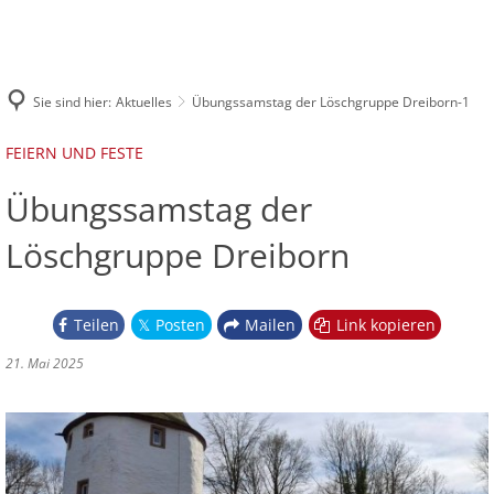
DIE FEUERWEHR
INFOS UND SERVICE
Leitung der Feuerwehr
EINSÄTZE
IMPRESSUM
Online-Archiv Florian Schleiden
Sie sind hier:
Aktuelles
Übungssamstag der Löschgruppe Dreiborn-1
Löschzug 1
Löschzug Schleiden
Löschgruppe Oberhausen
Löschzug 2
Löschzug Gemünd
FEIERN UND FESTE
Löschgruppe Herhahn
Löschzug 3
Löschgruppe Dreiborn
Übungssamstag der
Löschgruppe Harperscheid
Löschgruppe Dreiborn
Löschgruppe Bronsfeld
Teilen
Posten
Mailen
Link kopieren
21. Mai 2025