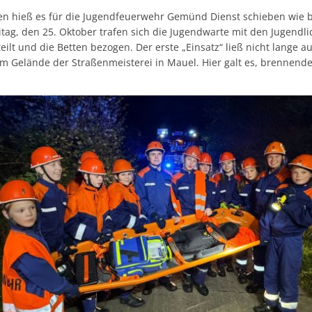
en hieß es für die Jugendfeuerwehr Gemünd Dienst schieben wie b
tag, den 25. Oktober trafen sich die Jugendwarte mit den Jugendl
lt und die Betten bezogen. Der erste „Einsatz“ ließ nicht lange au
 Gelände der Straßenmeisterei in Mauel. Hier galt es, brennende