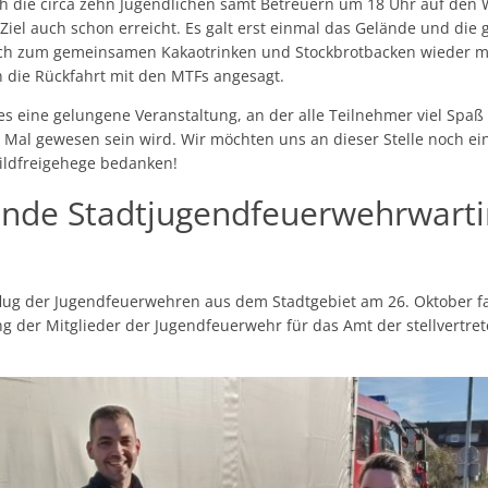
ch die circa zehn Jugendlichen samt Betreuern um 18 Uhr auf den
Ziel auch schon erreicht. Es galt erst einmal das Gelände und die
ch zum gemeinsamen Kakaotrinken und Stockbrotbacken wieder mit
 die Rückfahrt mit den MTFs angesagt.
es eine gelungene Veranstaltung, an der alle Teilnehmer viel Spaß
e Mal gewesen sein wird. Wir möchten uns an dieser Stelle noch ei
ldfreigehege bedanken!
tende Stadtjugendfeuerwehrwart
lug der Jugendfeuerwehren aus dem Stadtgebiet am 26. Oktober
 der Mitglieder der Jugendfeuerwehr für das Amt der stellvertre