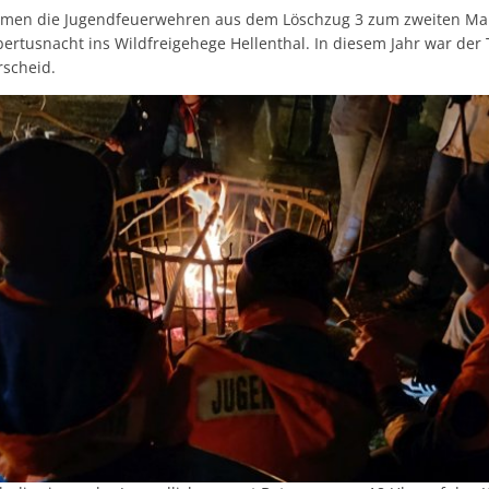
men die Jugendfeuerwehren aus dem Löschzug 3 zum zweiten Mal
tusnacht ins Wildfreigehege Hellenthal. In diesem Jahr war der T
rscheid.