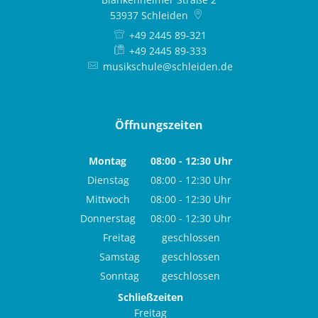
53937
Schleiden
+49 2445 89-321
+49 2445 89-333
musikschule@schleiden.de
Öffnungszeiten
Montag
08:00
-
12:30
Uhr
Von 08:00 bis 12:30 Uhr
Dienstag
08:00
-
12:30
Uhr
Von 08:00 bis 12:30 Uhr
Mittwoch
08:00
-
12:30
Uhr
Von 08:00 bis 12:30 Uhr
Donnerstag
08:00
-
12:30
Uhr
Von 08:00 bis 12:30 Uhr
Freitag
geschlossen
Samstag
geschlossen
Sonntag
geschlossen
Schließzeiten
Freitag