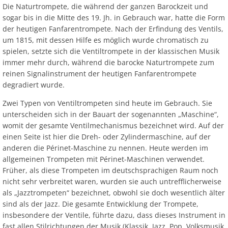
Die Naturtrompete, die während der ganzen Barockzeit und
sogar bis in die Mitte des 19. Jh. in Gebrauch war, hatte die Form
der heutigen Fanfarentrompete. Nach der Erfindung des Ventils,
um 1815, mit dessen Hilfe es möglich wurde chromatisch zu
spielen, setzte sich die Ventiltrompete in der klassischen Musik
immer mehr durch, während die barocke Naturtrompete zum
reinen Signalinstrument der heutigen Fanfarentrompete
degradiert wurde.
Zwei Typen von Ventiltrompeten sind heute im Gebrauch. Sie
unterscheiden sich in der Bauart der sogenannten „Maschine“,
womit der gesamte Ventilmechanismus bezeichnet wird. Auf der
einen Seite ist hier die Dreh- oder Zylindermaschine, auf der
anderen die Périnet-Maschine zu nennen. Heute werden im
allgemeinen Trompeten mit Périnet-Maschinen verwendet.
Früher, als diese Trompeten im deutschsprachigen Raum noch
nicht sehr verbreitet waren, wurden sie auch untrefflicherweise
als „Jazztrompeten“ bezeichnet, obwohl sie doch wesentlich älter
sind als der Jazz. Die gesamte Entwicklung der Trompete,
insbesondere der Ventile, führte dazu, dass dieses Instrument in
fast allen Stilrichtungen der Musik (Klassik, Jazz, Pop, Volksmusik