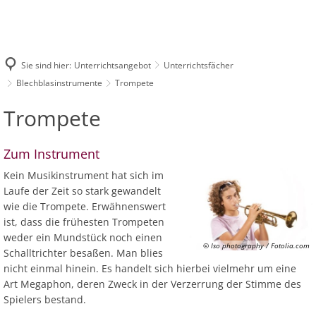
UNTERRICHTSANGEBOT
Neuer Veranstaltungskalender
Unsere Lehrkräfte
VERANSTALTUNGEN
KONTAKT
Unterrichtsfächer
Holzblasinstrumen
DATENSCHUTZHINWEIS MUSIKSCHUL-APP
Unsere neue Musikschul-App
Verwaltung
Vergangene Veranstaltungen
Cantemus a
Sie sind hier:
Unterrichtsangebot
Unterrichtsfächer
Blechblasinstrume
Standorte
Blankenheim
Stellenangebote
Blechblasinstrumente
Trompete
JeKits Konz
Veranstaltungskalender
Streichinstrument
Dahlem
Anmeldung
Trompete
Trompete
1. Eifeler 
Tasteninstrument
Hellenthal
Probestunde
Zupfinstrumente
Kall
Zum Instrument
Abmeldung
Schlagwerk
Mechernich
Kein Musikinstrument hat sich im
Schul-/Gebührenordnung
Laufe der Zeit so stark gewandelt
Vokalfächer
Nettersheim
wie die Trompete. Erwähnenswert
Ensembles
Schleiden
ist, dass die frühesten Trompeten
weder ein Mundstück noch einen
Grundfächer
Zülpich
© Iso photography / Fotolia.com
Schalltrichter besaßen. Man blies
nicht einmal hinein. Es handelt sich hierbei vielmehr um eine
Art Megaphon, deren Zweck in der Verzerrung der Stimme des
Spielers bestand.