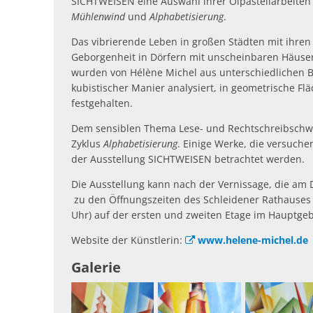
SICHTWEISEN eine Auswahl ihrer Ölpastellarbeite
Mühlenwind
und
Alphabetisierung
.
Das vibrierende Leben in großen Städten mit ihr
Geborgenheit in Dörfern mit unscheinbaren Häuse
wurden von Hélène Michel aus unterschiedlichen Bl
kubistischer Manier analysiert, in geometrische Fl
festgehalten.
Dem sensiblen Thema Lese- und Rechtschreibschwä
Zyklus
Alphabetisierung
. Einige Werke, die versuche
der Ausstellung SICHTWEISEN betrachtet werden.
Die Ausstellung kann nach der Vernissage, die am D
zu den Öffnungszeiten des Schleidener Rathauses (M
Uhr) auf der ersten und zweiten Etage im Hauptge
Website der Künstlerin:
www.helene-michel.de
Galerie