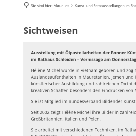
Sie sind hier:
Aktuelles
Kunst- und Fotoausstellungen im Ra
Kunst-
Sichtweisen
und
Fotoausstellungen
Ausstellung mit Ölpastellarbeiten der Bonner Kün
im Rathaus Schleiden – Vernissage am Donnerstag
im
Hélène Michel wurde in Vietnam geboren und zog 
Auslandsaufenthalten in Mauretanien, Jemen und Na
Rathaus
künstlerischer Ausbildung und zahlreichen Fortbil
kreativen Schaffen besonders den Eindrücken von
Sie ist Mitglied im Bundesverband Bildender Künst
Seit 2002 zeigt Hélène Michel ihre Bilder in zahlre
Großbritannien, Italien und Polen.
Sie arbeitet mit verschiedenen Techniken. Im Ratha