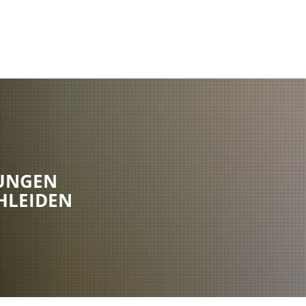
Tipps und Termine
Suche
Aktuelles
Rathaus
Bürgerservice
Aktuelle Themen
Öffnungszeiten & Kontakt
Mitarbeiterverzeic
Presse
Verwaltungsorganisation
Bürgerbüro
Kommunaler Wiederaufbau
Finanzwirtschaft
Abfallwirtschaft
UNGEN
Stellenangebote
Politik
Sicherheit und Or
HLEIDEN
Informationsmagazin "BürgerINFO aktuell"
Wahlen
Brand- und Katast
Amtl. Bekanntmachungen
Stadtwappen
Soziales
Bürgersprechstunden des Bürgermeisters
Leitbild
Standesamt
Kunst- und Fotoausstellungen im Rathaus
Steuern, Abgaben &