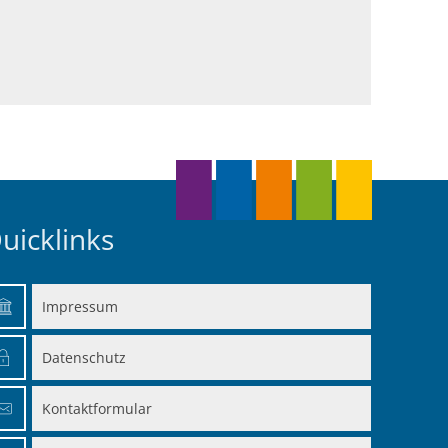
uicklinks
Impressum
en
Datenschutz
en
Kontaktformular