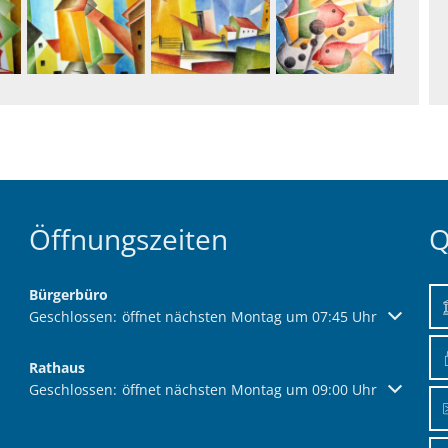
Öffnungszeiten
Q
Bürgerbüro
Klicken, um weitere Öffnungs- oder Schließzeiten auszublend
Geschlossen:
öffnet nächsten Montag um 07:45 Uhr
Rathaus
Klicken, um weitere Öffnungs- oder Schließzeiten auszublend
Geschlossen:
öffnet nächsten Montag um 09:00 Uhr