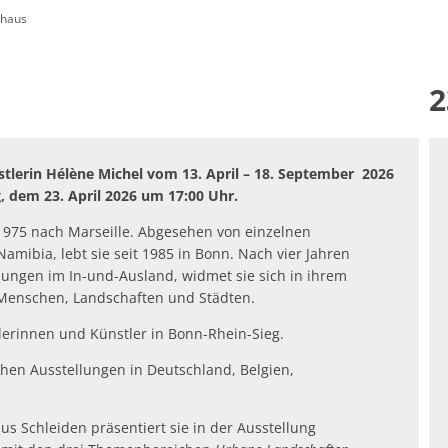
thaus
Öffentliche Ausschreibungen
Friedhöfe & Ehren
AWO-Fluthilfe
Archiv
2
Heimatpreis 2026
Satzungen
Bankverbindung/Las
stlerin Hélène Michel vom 13. April – 18. September 2026
Widerspruchsverfa
, dem 23. April 2026 um 17:00 Uhr.
1975 nach Marseille. Abgesehen von einzelnen
mibia, lebt sie seit 1985 in Bonn. Nach vier Jahren
dungen im In-und-Ausland, widmet sie sich in ihrem
 Menschen, Landschaften und Städten.
lerinnen und Künstler in Bonn-Rhein-Sieg.
ichen Ausstellungen in Deutschland, Belgien,
us Schleiden präsentiert sie in der Ausstellung