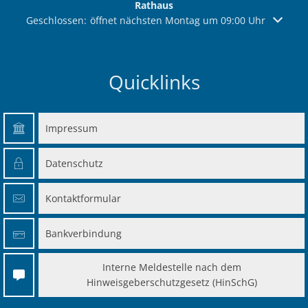
Rathaus
Klicken, um weitere Öffnungs- oder Schließzeiten auszuble
Geschlossen:
öffnet nächsten Montag um 09:00 Uhr
Quicklinks
Impressum
Datenschutz
Kontaktformular
Bankverbindung
Interne Meldestelle nach dem
Hinweisgeberschutzgesetz (HinSchG)