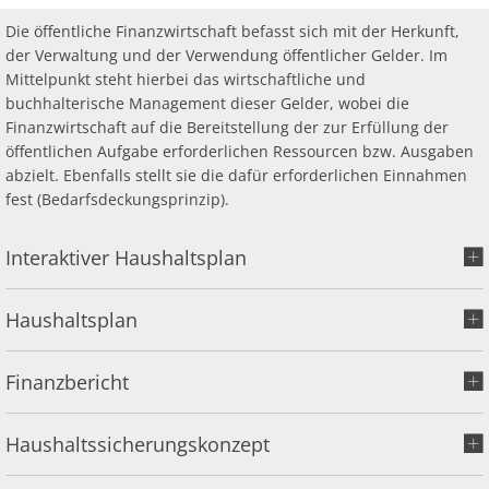
Ab
Ra
Be
Ge
Veranstaltu
Zahlen, Daten, Fakten
Ve
Die öffentliche Finanzwirtschaft befasst sich mit der Herkunft,
Bankverbindung/Lastschriftverfahren
Rü
Be
der Verwaltung und der Verwendung öffentlicher Gelder. Im
Zw
Mittelpunkt steht hierbei das wirtschaftliche und
Hi
Widerspruchsverfahren
Ju
buchhalterische Management dieser Gelder, wobei die
So
Finanzwirtschaft auf die Bereitstellung der zur Erfüllung der
Soz
öffentlichen Aufgabe erforderlichen Ressourcen bzw. Ausgaben
abzielt. Ebenfalls stellt sie die dafür erforderlichen Einnahmen
fest (Bedarfsdeckungsprinzip).
Interaktiver Haushaltsplan
Haushaltsplan
Finanzbericht
Haushaltssicherungskonzept