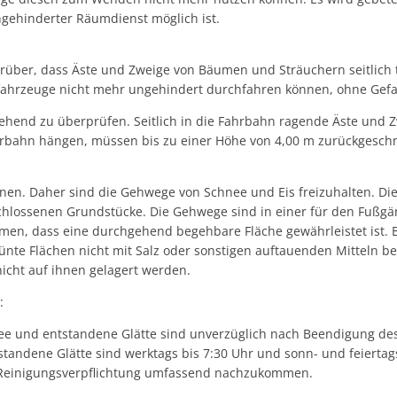
ngehinderter Räumdienst möglich ist.
rüber, dass Äste und Zweige von Bäumen und Sträuchern seitlich t
ahrzeuge nicht mehr ungehindert durchfahren können, ohne Gefah
end zu überprüfen. Seitlich in die Fahrbahn ragende Äste und Z
hrbahn hängen, müssen bis zu einer Höhe von 4,00 m zurückgesch
nnen. Daher sind die Gehwege von Schnee und Eis freizuhalten. D
hlossenen Grundstücke. Die Gehwege sind in einer für den Fußgäng
men, dass eine durchgehend begehbare Fläche gewährleistet ist. B
ünte Flächen nicht mit Salz oder sonstigen auftauenden Mitteln b
Schnee nicht auf ihnen gelagert werden.
:
hnee und entstandene Glätte sind unverzüglich nach Beendigung de
standene Glätte sind werktags bis 7:30 Uhr und sonn- und feiertags
n Reinigungsverpflichtung umfassend nachzukommen.