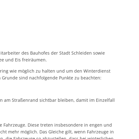
Nichtraucherschutz
Zentrales Familienportal
Candle-Light-Trauungen
Fremdenverkehrsbeitrag
äler
Bürgerstiftung Schleiden
Gesundheitswandern
Elektronikschrott
Schiedspersonen
Blindengeld und Blindenhilfe
Termine
Grundbesitzabgaben
Stadtbibliothek Schleiden
Fit durch den Sommer
Sondermüll
Veranstaltungen
Rentenanträge
Benötigte Unterlagen
Kurbeitrag
Veranstaltungen melden (Online Fo
Zahlen, Daten, Fakten
Abfallwirtschaftszentrum (AWZ) Mechernich
Rasen mähen – gesetzliche Regelung
Behindertenbeirat
Gebührenübersicht
Vergnügungssteuer
schriftverfahren
Rückschnitt von Hecken und Bäumen
Beratung zur Vorsorge-Vollmacht
Zweitwohnungssteuer
tarbeiter des Bauhofes der Stadt Schleiden sowie
Hinweise zum Winterdienst
hren
Junge Menschen mit Behinderung
ee und Eis freiräumen.
Sondernutzungen
Soziales des Kreises Euskirchen
ring wie möglich zu halten und um den Winterdienst
m Grunde sind nachfolgende Punkte zu beachten:
am Straßenrand sichtbar bleiben, damit im Einzelfall
 Fahrzeuge. Diese treten insbesondere in engen und
ht mehr möglich. Das Gleiche gilt, wenn Fahrzeuge in
die Fahrzeuge so abzustellen, dass bei winterlichen