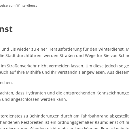
weise zum Winterdienst
Öffentliche Ausschreibungen
Friedhöfe & Ehrenm
AWO-Fluthilfe
Archiv
nst
Heimatpreis 2026
Satzungen
Bankverbindung/Last
und Eis wieder zu einer Herausforderung für den Winterdienst. Mi
Widerspruchsverfa
 die Stadt durchführen, werden Straßen und Wege für Sie von Schn
im Straßenverkehr nicht vermeiden lassen. Um diese jedoch so ge
uch auf Ihre Mithilfe und Ihr Verständnis angewiesen. Aus diese
rechen:
 achten, dass Hydranten und die entsprechenden Kennzeichnungen 
en und angeschlossen werden kann.
terdienstes zu Behinderungen durch am Fahrbahnrand abgestellte
handenen Restbreiten ist ein ordnungsgemäßer Räumdienst oft nic
e diesen zum Wenden nicht mehr nutzen können. Es wird gebeten, 