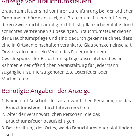
Anzeige von Brauchtumsfeuern
Ab
Ra
Be
Ge
Veranstaltu
Zahlen, Daten, Fakten
Ve
Brauchtumsfeuer sind vor ihrer Durchführung bei der örtlichen
Bankverbindung/Lastschriftverfahren
Rü
Be
Zw
Ordnungsbehörde anzuzeigen. Brauchtumsfeuer sind Feuer,
Hi
Widerspruchsverfahren
deren Zweck nicht darauf gerichtet ist, pflanzliche Abfälle durch
Ju
schlichtes Verbrennen zu beseitigen. Brauchtumsfeuer dienen
So
Soz
der Brauchtumspflege und sind dadurch gekennzeichnet, dass
eine in Ortsgemeinschaften verankerte Glaubensgemeinschaft,
Organisation oder ein Verein das Feuer unter dem
Gesichtspunkt der Brauchtumspflege ausrichtet und es im
Rahmen einer öffentlichen Veranstaltung für jedermann
zugänglich ist. Hierzu gehören z.B. Osterfeuer oder
Martinsfeuer.
Benötigte Angaben der Anzeige
Name und Anschrift der verantwortlichen Personen, die das
Brauchtumsfeuer durchführen möchten
Alter der verantwortlichen Personen, die das
Brauchtumsfeuer beaufsichtigen.
Beschreibung des Ortes, wo da Brauchtumsfeuer stattfinden
soll.