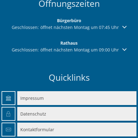
Öffnungszeiten
Bürgerbüro
Klicken, um weitere Öffnungs- oder Schließzeiten auszuble
Geschlossen:
öffnet nächsten Montag um 07:45 Uhr
Rathaus
Klicken, um weitere Öffnungs- oder Schließzeiten auszuble
Geschlossen:
öffnet nächsten Montag um 09:00 Uhr
Quicklinks
Impressum
Datenschutz
Kontaktformular