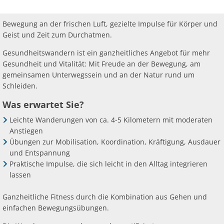
Ab
Ra
Be
Ge
Veranstaltu
Zahlen, Daten, Fakten
Ve
Bankverbindung/Lastschriftverfahren
Rü
Bewegung an der frischen Luft, gezielte Impulse für Körper und
Be
Zw
Geist und Zeit zum Durchatmen.
Hi
Widerspruchsverfahren
Ju
Gesundheitswandern ist ein ganzheitliches Angebot für mehr
So
Soz
Gesundheit und Vitalität: Mit Freude an der Bewegung, am
gemeinsamen Unterwegssein und an der Natur rund um
Schleiden.
Was erwartet Sie?
Leichte Wanderungen von ca. 4-5 Kilometern mit moderaten
Anstiegen
Übungen zur Mobilisation, Koordination, Kräftigung, Ausdauer
und Entspannung
Praktische Impulse, die sich leicht in den Alltag integrieren
lassen
Ganzheitliche Fitness durch die Kombination aus Gehen und
einfachen Bewegungsübungen.