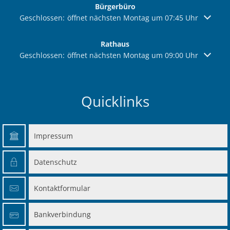
Bürgerbüro
Klicken, um weitere Öffnungs- oder Schließzeiten auszuble
Geschlossen:
öffnet nächsten Montag um 07:45 Uhr
Rathaus
Klicken, um weitere Öffnungs- oder Schließzeiten auszuble
Geschlossen:
öffnet nächsten Montag um 09:00 Uhr
Quicklinks
Impressum
Datenschutz
Kontaktformular
Bankverbindung