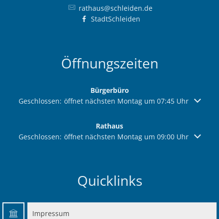
rathaus@schleiden.de
StadtSchleiden
Öffnungszeiten
Bürgerbüro
Klicken, um weitere Öffnungs- oder Schließzeiten auszuble
Geschlossen:
öffnet nächsten Montag um 07:45 Uhr
Rathaus
Klicken, um weitere Öffnungs- oder Schließzeiten auszuble
Geschlossen:
öffnet nächsten Montag um 09:00 Uhr
Quicklinks
Impressum