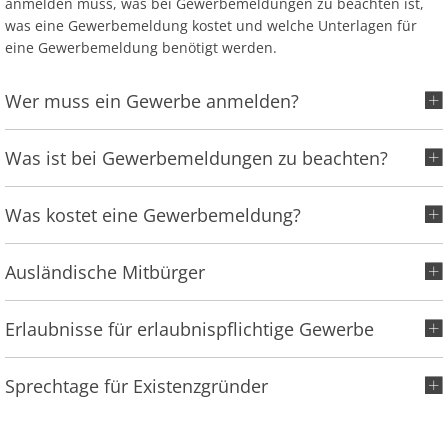
Ab
anmelden muss, was bei Gewerbemeldungen zu beachten ist,
Ra
Be
Ge
Veranstaltu
Zahlen, Daten, Fakten
Ve
was eine Gewerbemeldung kostet und welche Unterlagen für
Bankverbindung/Lastschriftverfahren
Rü
eine Gewerbemeldung benötigt werden.
Be
Zw
Hi
Widerspruchsverfahren
Ju
Wer muss ein Gewerbe anmelden?
So
Soz
Was ist bei Gewerbemeldungen zu beachten?
Was kostet eine Gewerbemeldung?
Ausländische Mitbürger
Erlaubnisse für erlaubnispflichtige Gewerbe
Sprechtage für Existenzgründer