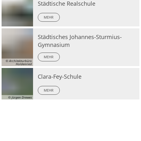
Städtische Realschule
MEHR
Städtisches Johannes-Sturmius-
Gymnasium
MEHR
© Architekturbüro
Holdenried
Clara-Fey-Schule
MEHR
© Jürgen Drewes