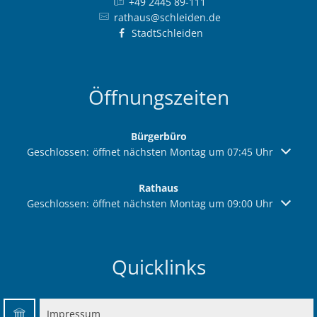
+49 2445 89-111
rathaus@schleiden.de
StadtSchleiden
Öffnungszeiten
Bürgerbüro
Klicken, um weitere Öffnungs- oder Schließzeiten auszuble
Geschlossen:
öffnet nächsten Montag um 07:45 Uhr
Rathaus
Klicken, um weitere Öffnungs- oder Schließzeiten auszuble
Geschlossen:
öffnet nächsten Montag um 09:00 Uhr
Quicklinks
Impressum