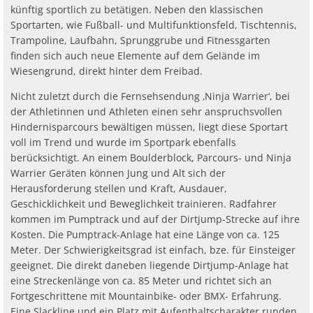
Schleiden
Ab
Ra
künftig sportlich zu betätigen. Neben den klassischen
Be
Ge
Veranstaltu
Zahlen, Daten, Fakten
Ve
Sportarten, wie Fußball- und Multifunktionsfeld, Tischtennis,
Bankverbindung/Lastschriftverfahren
Rü
Be
Zw
Trampoline, Laufbahn, Sprunggrube und Fitnessgarten
Hi
Widerspruchsverfahren
finden sich auch neue Elemente auf dem Gelände im
Ju
Wiesengrund, direkt hinter dem Freibad.
So
Soz
Nicht zuletzt durch die Fernsehsendung ‚Ninja Warrier‘, bei
der Athletinnen und Athleten einen sehr anspruchsvollen
Hindernisparcours bewältigen müssen, liegt diese Sportart
voll im Trend und wurde im Sportpark ebenfalls
berücksichtigt. An einem Boulderblock, Parcours- und Ninja
Warrier Geräten können Jung und Alt sich der
Herausforderung stellen und Kraft, Ausdauer,
Geschicklichkeit und Beweglichkeit trainieren. Radfahrer
kommen im Pumptrack und auf der Dirtjump-Strecke auf ihre
Kosten. Die Pumptrack-Anlage hat eine Länge von ca. 125
Meter. Der Schwierigkeitsgrad ist einfach, bze. für Einsteiger
geeignet. Die direkt daneben liegende Dirtjump-Anlage hat
eine Streckenlänge von ca. 85 Meter und richtet sich an
Fortgeschrittene mit Mountainbike- oder BMX- Erfahrung.
Eine Slackline und ein Platz mit Aufenthaltscharakter runden