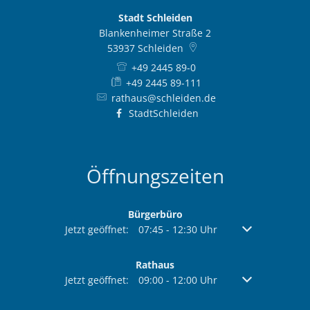
Stadt Schleiden
Blankenheimer Straße 2
53937
Schleiden
+49 2445 89-0
+49 2445 89-111
rathaus@schleiden.de
StadtSchleiden
Öffnungszeiten
Bürgerbüro
Klicken, um weitere Öffnungs- oder Schließzeiten au
Jetzt geöffnet:
07:45
-
12:30
Uhr
Von 07:45 bis 1
Rathaus
Klicken, um weitere Öffnungs- oder Schließzeiten au
Jetzt geöffnet:
09:00
-
12:00
Uhr
Von 09:00 bis 1