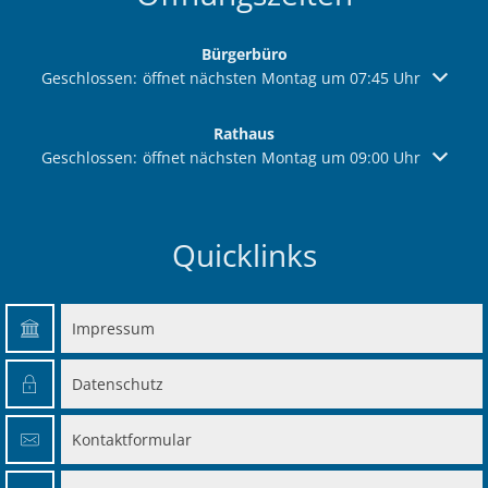
Bürgerbüro
Klicken, um weitere Öffnungs- oder Schließzeiten auszuble
Geschlossen:
öffnet nächsten Montag um 07:45 Uhr
Rathaus
Klicken, um weitere Öffnungs- oder Schließzeiten auszuble
Geschlossen:
öffnet nächsten Montag um 09:00 Uhr
Quicklinks
Impressum
Datenschutz
Kontaktformular