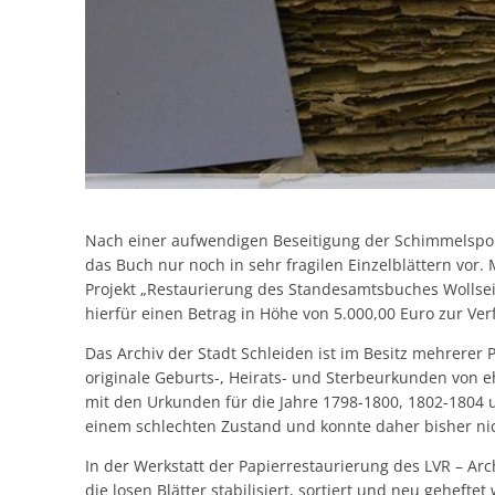
Nach einer aufwendigen Beseitigung der Schimmelspore
das Buch nur noch in sehr fragilen Einzelblättern vor.
Projekt „Restaurierung des Standesamtsbuches Wollseife
hierfür einen Betrag in Höhe von 5.000,00 Euro zur Ve
Das Archiv der Stadt Schleiden ist im Besitz mehrerer
originale Geburts-, Heirats- und Sterbeurkunden von
mit den Urkunden für die Jahre 1798-1800, 1802-1804 
einem schlechten Zustand und konnte daher bisher ni
In der Werkstatt der Papierrestaurierung des LVR – A
die losen Blätter stabilisiert, sortiert und neu geheft