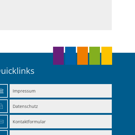
uicklinks
Impressum
en
Datenschutz
en
Kontaktformular