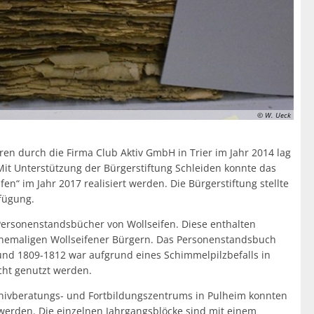
Öffentliche Ausschreibungen
Friedhöfe & Ehrenm
AWO-Fluthilfe
Archiv
Heimatpreis 2026
Satzungen
Bankverbindung/Last
© W. Ueck
Widerspruchsverfa
n durch die Firma Club Aktiv GmbH in Trier im Jahr 2014 lag
 Mit Unterstützung der Bürgerstiftung Schleiden konnte das
n“ im Jahr 2017 realisiert werden. Die Bürgerstiftung stellte
rfügung.
 Personenstandsbücher von Wollseifen. Diese enthalten
 ehemaligen Wollseifener Bürgern. Das Personenstandsbuch
und 1809-1812 war aufgrund eines Schimmelpilzbefalls in
cht genutzt werden.
rchivberatungs- und Fortbildungszentrums in Pulheim konnten
et werden. Die einzelnen Jahrgangsblöcke sind mit einem