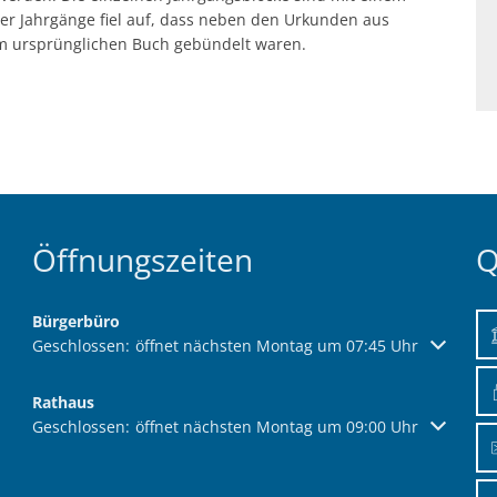
er Jahrgänge fiel auf, dass neben den Urkunden aus
dem ursprünglichen Buch gebündelt waren.
Öffnungszeiten
Q
Bürgerbüro
Klicken, um weitere Öffnungs- oder Schließzeiten auszublend
Geschlossen:
öffnet nächsten Montag um 07:45 Uhr
Rathaus
Klicken, um weitere Öffnungs- oder Schließzeiten auszublend
Geschlossen:
öffnet nächsten Montag um 09:00 Uhr