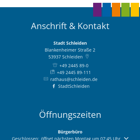
Anschrift & Kontakt
Stadt Schleiden
Blankenheimer Straße 2
53937
Schleiden
+49 2445 89-0
+49 2445 89-111
rathaus@schleiden.de
StadtSchleiden
Öffnungszeiten
Bürgerbüro
Klicken, um weitere Öffnungs- oder Schließzeiten auszuble
Geschlossen:
öffnet nächsten Montag um 07:45 Uhr