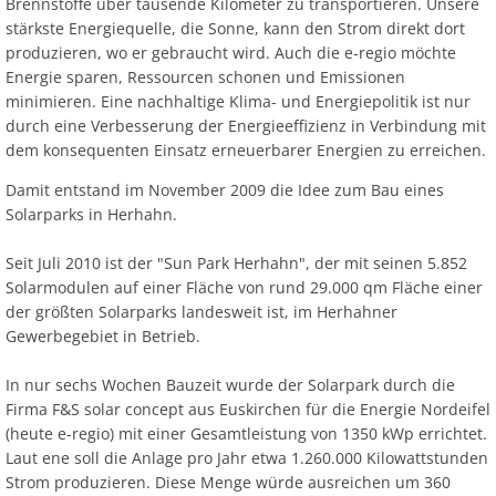
Ab
Brennstoffe über tausende Kilometer zu transportieren. Unsere
Ra
Be
Ge
Veranstaltu
Zahlen, Daten, Fakten
Ve
stärkste Energiequelle, die Sonne, kann den Strom direkt dort
Bankverbindung/Lastschriftverfahren
Rü
produzieren, wo er gebraucht wird. Auch die e-regio möchte
Be
Zw
Energie sparen, Ressourcen schonen und Emissionen
Hi
Widerspruchsverfahren
Ju
minimieren. Eine nachhaltige Klima- und Energiepolitik ist nur
So
durch eine Verbesserung der Energieeffizienz in Verbindung mit
Soz
dem konsequenten Einsatz erneuerbarer Energien zu erreichen.
Damit entstand im November 2009 die Idee zum Bau eines
Solarparks in Herhahn.
Seit Juli 2010 ist der "Sun Park Herhahn", der mit seinen 5.852
Solarmodulen auf einer Fläche von rund 29.000 qm Fläche einer
der größten Solarparks landesweit ist, im Herhahner
Gewerbegebiet in Betrieb.
In nur sechs Wochen Bauzeit wurde der Solarpark durch die
Firma F&S solar concept aus Euskirchen für die Energie Nordeifel
(heute e-regio) mit einer Gesamtleistung von 1350 kWp errichtet.
Laut ene soll die Anlage pro Jahr etwa 1.260.000 Kilowattstunden
Strom produzieren. Diese Menge würde ausreichen um 360