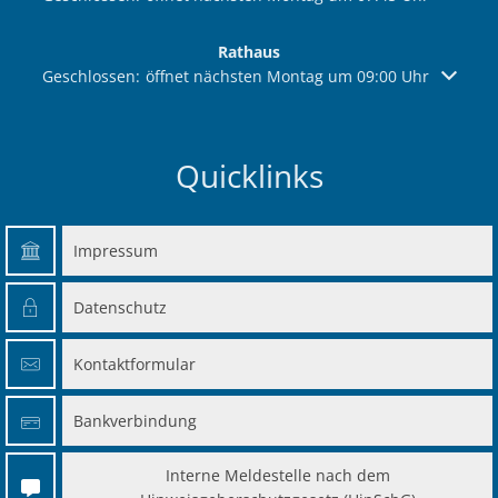
Rathaus
Klicken, um weitere Öffnungs- oder Schließzeiten auszuble
Geschlossen:
öffnet nächsten Montag um 09:00 Uhr
Quicklinks
Impressum
Datenschutz
Kontaktformular
Bankverbindung
Interne Meldestelle nach dem