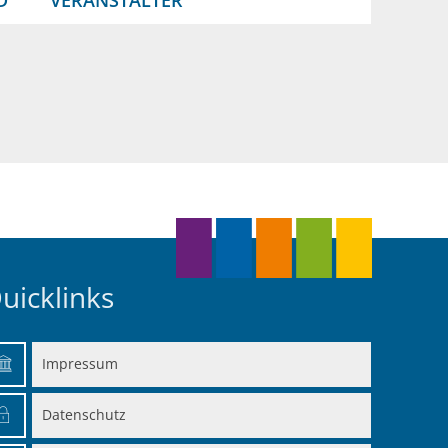
uicklinks
Impressum
en
Datenschutz
en