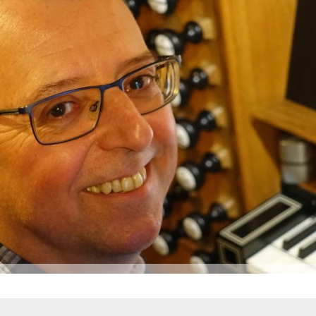
Öffentliche Ausschreibungen
Friedhöfe & Ehren
AWO-Fluthilfe
Archiv
Heimatpreis 2026
Satzungen
Bankverbindung/Las
Widerspruchsverfa