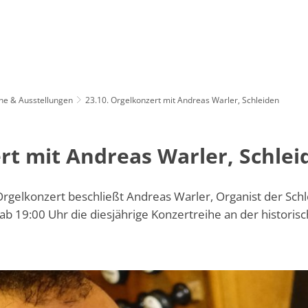
Tipps und Termine
Suche
Aktuelles
Rathaus
Bürgerservice
ne & Ausstellungen
23.10. Orgelkonzert mit Andreas Warler, Schleiden
Aktuelle Themen
Öffnungszeiten & Kontakt
Mitarbeiterverzeic
Presse
Verwaltungsorganisation
Bürgerbüro
rt mit Andreas Warler, Schlei
Kommunaler Wiederaufbau
Finanzwirtschaft
Abfallwirtschaft
Stellenangebote
Politik
Sicherheit und Or
Orgelkonzert beschließt Andreas Warler, Organist der Sch
b 19:00 Uhr die diesjährige Konzertreihe an der historisc
Informationsmagazin "BürgerINFO aktuell"
Wahlen
Brand- und Katast
Amtl. Bekanntmachungen
Stadtwappen
Soziales
Bürgersprechstunden des Bürgermeisters
Leitbild
Standesamt
Kunst- und Fotoausstellungen im Rathaus
Steuern, Abgaben &