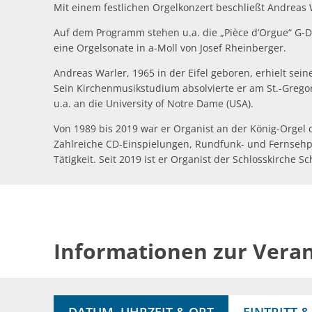
Mit einem festlichen Orgelkonzert beschließt Andreas W
Auf dem Programm stehen u.a. die „Pièce d’Orgue“ G-D
eine Orgelsonate in a-Moll von Josef Rheinberger.
Andreas Warler, 1965 in der Eifel geboren, erhielt sei
Sein Kirchenmusikstudium absolvierte er am St.-Gregor
u.a. an die University of Notre Dame (USA).
Von 1989 bis 2019 war er Organist an der König-Orgel 
Zahlreiche CD-Einspielungen, Rundfunk- und Fernsehpr
Tätigkeit. Seit 2019 ist er Organist der Schlosskirche
Informationen zur Vera
DATUM, UHRZEIT & ORT
EINTRITT 