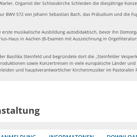
arler, Organist der Schlosskirche Schleiden die diesjährige Konze
ur BWV 572 von Johann Sebastian Bach, das Präludium und die Fug
ne erste musikalische Ausbildung autodidaktisch, bevor ihn Domorga
ius-Haus in Aachen (B-Examen mit Auszeichnung in Orgelliteraturs
der Basilika Steinfeld und begründete dort die „Steinfelder Vespe
oduktionen sowie Konzertreisen in viele europäische Länder und 
 Schleiden und hauptverantwortlicher Kirchenmusiker im Pastoralen
nstaltung
& ANMELDUNG
INFORMATONEN
DOWNLOA