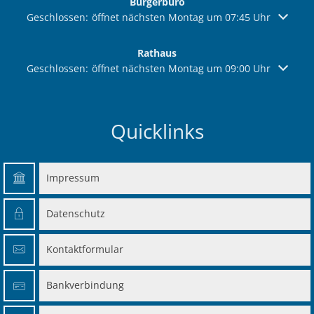
Bürgerbüro
Klicken, um weitere Öffnungs- oder Schließzeiten auszuble
Geschlossen:
öffnet nächsten Montag um 07:45 Uhr
Rathaus
Klicken, um weitere Öffnungs- oder Schließzeiten auszuble
Geschlossen:
öffnet nächsten Montag um 09:00 Uhr
Quicklinks
Impressum
Datenschutz
Kontaktformular
Bankverbindung