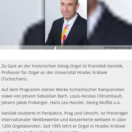
Ab
Ra
Be
Ge
Veranstaltu
Zahlen, Daten, Fakten
Ve
Bankverbindung/Lastschriftverfahren
Rü
Be
Zw
Hi
Widerspruchsverfahren
Ju
So
Soz
© Frantisek Vanicek
Zu Gast an der historischen König-Orgel ist František Vaníček,
Professor für Orgel an der Universität Hradec Králové
(Tschechien).
Auf dem Programm stehen Werke tschechischer Komponisten
sowie von Johann Sebastian Bach, Louis-Nicolas Clérambault,
Johann Jakob Froberger, Hans Leo Hassler, Georg Muffat u.a.
Vaníček studierte in Pardubice, Prag und Utrecht, ist Preisträger
internationaler Wettbewerbe und konzertierte weltweit in über
1200 Orgelabenden. Seit 1995 lehrt er Orgel in Hradec Králové