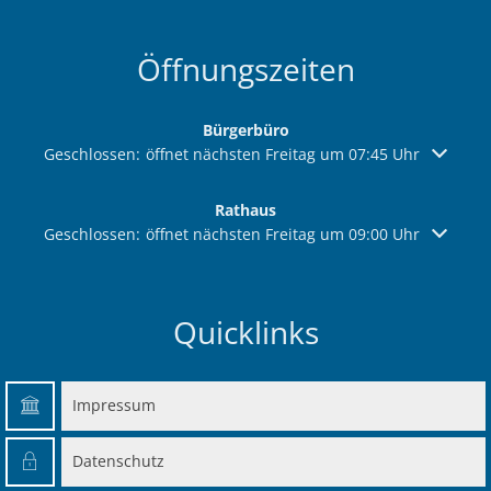
Öffnungszeiten
Bürgerbüro
Klicken, um weitere Öffnungs- oder Schließzeiten auszuble
Geschlossen:
öffnet nächsten Freitag um 07:45 Uhr
Rathaus
Klicken, um weitere Öffnungs- oder Schließzeiten auszuble
Geschlossen:
öffnet nächsten Freitag um 09:00 Uhr
Quicklinks
Impressum
Datenschutz