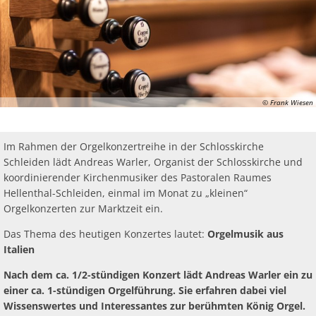
Ab
Ra
Be
Ge
Veranstaltu
Zahlen, Daten, Fakten
Ve
Bankverbindung/Lastschriftverfahren
Rü
Be
Zw
Hi
Widerspruchsverfahren
Ju
So
Soz
© Frank Wiesen
Im Rahmen der Orgelkonzertreihe in der Schlosskirche
Schleiden lädt Andreas Warler, Organist der Schlosskirche und
koordinierender Kirchenmusiker des Pastoralen Raumes
Hellenthal-Schleiden, einmal im Monat zu „kleinen“
Orgelkonzerten zur Marktzeit ein.
Das Thema des heutigen Konzertes lautet:
Orgelmusik aus
Italien
Nach dem ca. 1/2-stündigen Konzert lädt Andreas Warler ein zu
einer ca. 1-stündigen Orgelführung. Sie erfahren dabei viel
Wissenswertes und Interessantes zur berühmten König Orgel.