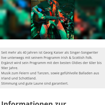
Ab
Ra
Be
Ge
Veranstaltu
Zahlen, Daten, Fakten
Ve
Bankverbindung/Lastschriftverfahren
Rü
Be
Zw
Hi
Widerspruchsverfahren
Ju
So
Soz
Seit mehr als 40 Jahren ist Georg Kaiser als Singer-Songwriter
live unterwegs mit seinem Programm Irish & Scottish Folk.
Ergänzt wird sein Programm mit den besten Oldies der 60er bis
90er Jahre.
Musik zum Feiern und Tanzen, sowie gefühlvolle Balladen aus
Irland und Schottland.
Stimmung und gute Laune sind garantiert.
Informationen zur