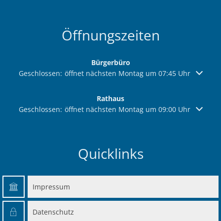
Öffnungszeiten
Bürgerbüro
Klicken, um weitere Öffnungs- oder Schließzeiten auszuble
Geschlossen:
öffnet nächsten Montag um 07:45 Uhr
Rathaus
Klicken, um weitere Öffnungs- oder Schließzeiten auszuble
Geschlossen:
öffnet nächsten Montag um 09:00 Uhr
Quicklinks
Impressum
Datenschutz