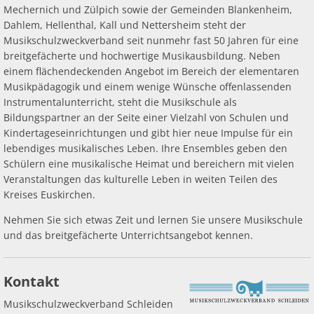
Schleiden
Ab
Ra
Mechernich und Zülpich sowie der Gemeinden Blankenheim,
Be
Ge
Veranstaltu
Zahlen, Daten, Fakten
Ve
Dahlem, Hellenthal, Kall und Nettersheim steht der
Bankverbindung/Lastschriftverfahren
Rü
Be
Zw
Musikschulzweckverband seit nunmehr fast 50 Jahren für eine
Hi
Widerspruchsverfahren
breitgefächerte und hochwertige Musikausbildung. Neben
Ju
einem flächendeckenden Angebot im Bereich der elementaren
So
Soz
Musikpädagogik und einem wenige Wünsche offenlassenden
Instrumentalunterricht, steht die Musikschule als
Bildungspartner an der Seite einer Vielzahl von Schulen und
Kindertageseinrichtungen und gibt hier neue Impulse für ein
lebendiges musikalisches Leben. Ihre Ensembles geben den
Schülern eine musikalische Heimat und bereichern mit vielen
Veranstaltungen das kulturelle Leben in weiten Teilen des
Kreises Euskirchen.
Nehmen Sie sich etwas Zeit und lernen Sie unsere Musikschule
und das breitgefächerte Unterrichtsangebot kennen.
Kontakt
Musikschulzweckverband Schleiden