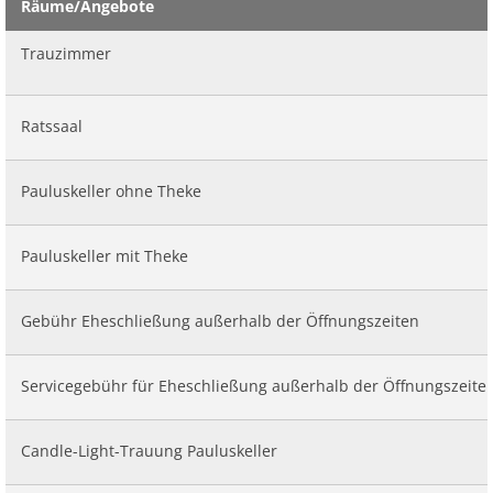
Ab
Räume/Angebote
Ra
Be
Ge
Veranstaltu
Zahlen, Daten, Fakten
Ve
Bankverbindung/Lastschriftverfahren
Rü
Trauzimmer
Be
Zw
Hi
Widerspruchsverfahren
Ju
So
Ratssaal
Soz
Pauluskeller ohne Theke
Pauluskeller mit Theke
Gebühr Eheschließung außerhalb der Öffnungszeiten
Servicegebühr für Eheschließung außerhalb der Öffnungszeite
Candle-Light-Trauung Pauluskeller