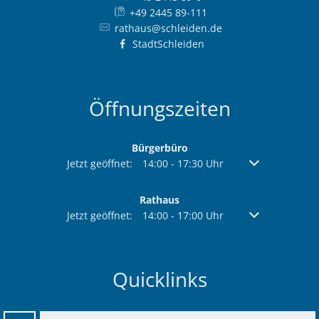
+49 2445 89-111
rathaus@schleiden.de
StadtSchleiden
Öffnungszeiten
Bürgerbüro
Klicken, um weitere Öffnungs- oder Schließzeiten au
Jetzt geöffnet:
14:00
-
17:30
Uhr
Von 14:00 bis 1
Rathaus
Klicken, um weitere Öffnungs- oder Schließzeiten au
Jetzt geöffnet:
14:00
-
17:00
Uhr
Von 14:00 bis 1
Quicklinks