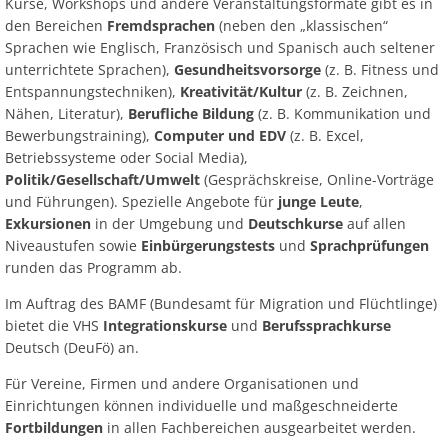
Ab
Kurse, Workshops und andere Veranstaltungsformate gibt es in
Ra
Be
Ge
Veranstaltu
Zahlen, Daten, Fakten
Ve
den Bereichen
Fremdsprachen
(neben den „klassischen“
Bankverbindung/Lastschriftverfahren
Rü
Sprachen wie Englisch, Französisch und Spanisch auch seltener
Be
Zw
unterrichtete Sprachen),
Gesundheitsvorsorge
(z. B. Fitness und
Hi
Widerspruchsverfahren
Ju
Entspannungstechniken),
Kreativität/Kultur
(z. B. Zeichnen,
So
Nähen, Literatur),
Berufliche Bildung
(z. B. Kommunikation und
Soz
Bewerbungstraining),
Computer und EDV
(z. B. Excel,
Betriebssysteme oder Social Media),
Politik/Gesellschaft/Umwelt
(Gesprächskreise, Online-Vorträge
und Führungen). Spezielle Angebote für
junge Leute
,
Exkursionen
in der Umgebung und
Deutschkurse
auf allen
Niveaustufen sowie
Einbürgerungstests
und
Sprachprüfungen
runden das Programm ab.
Im Auftrag des BAMF (Bundesamt für Migration und Flüchtlinge)
bietet die VHS
Integrationskurse
und
Berufssprachkurse
Deutsch (DeuFö) an.
Für Vereine, Firmen und andere Organisationen und
Einrichtungen können individuelle und maßgeschneiderte
Fortbildungen
in allen Fachbereichen ausgearbeitet werden.